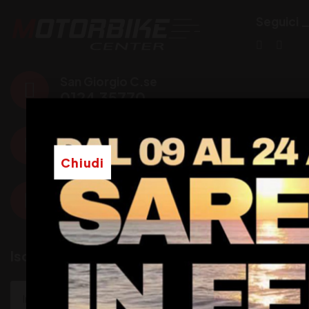
Seguici
San Giorgio C.se
0124 35770
Torino
011 19902499
Chiudi
Collegno
011 789133
Iscriviti alla newsletter
Iscriviti