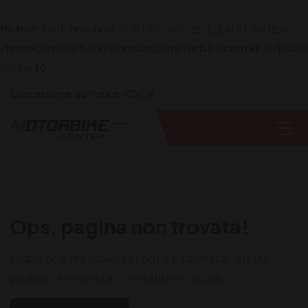
Notice
: Undefined index: HTTP_ACCEPT_LANGUAGE in
/home/motorbike/domains/motorbikecenter.it/publi
on line
10
Concessionaria ufficiale HONDA
Ops, pagina non trovata!
Ci dispiace, ma qualcosa non ha funzionato; questa
pagina non esiste più o è stata modificata.