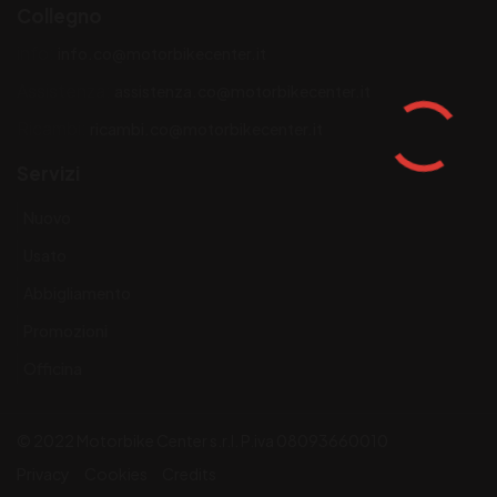
Collegno
info:
info.co@motorbikecenter.it
Assistenza:
assistenza.co@motorbikecenter.it
Ricambi:
ricambi.co@motorbikecenter.it
Servizi
Nuovo
Usato
Abbigliamento
Promozioni
Officina
© 2022 Motorbike Center s.r.l. P.iva 08093660010
Privacy
Cookies
Credits