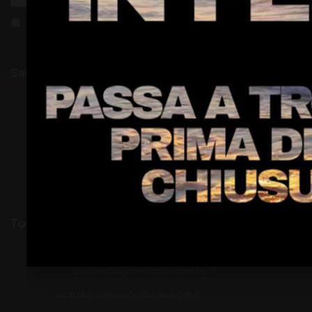
Accetto i termini e le condizioni della
Privacy
San Giorgio C.se
info:
info@motorbikecenter.it
Abbigliamento:
s.bossio@motorbikecenter.it
Abbigliamento:
k.scandolera@motorbikecenter.it
Assistenza:
assistenza.to@motorbikecenter.it
Ricambi:
ricambi@motorbikecenter.it
Torino
info:
info@motorbikecenter.it
Assistenza:
assistenza@motorbikecenter.it
Ricambi:
ricambi.to@motorbikecenter.it