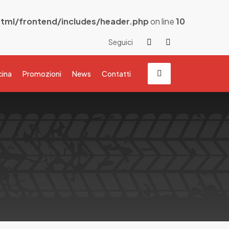
tml/frontend/includes/header.php
on line
10
Seguici
cina
Promozioni
News
Contatti