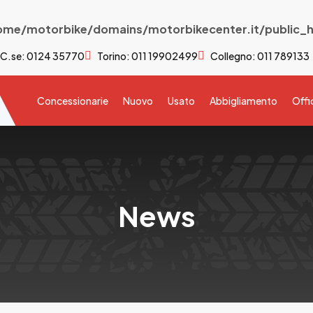
ome/motorbike/domains/motorbikecenter.it/public_h
 C.se: 0124 35770
Torino: 011 19902499
Collegno: 011 789133
Concessionarie
Nuovo
Usato
Abbigliamento
Offi
News