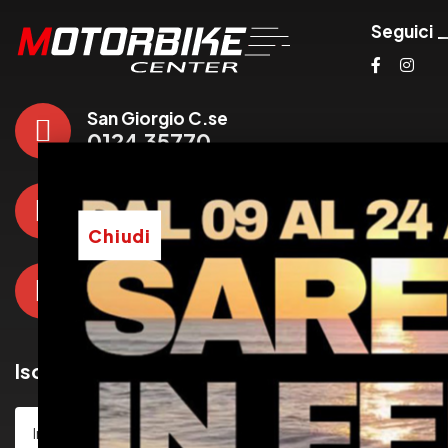
Seguici
San Giorgio C.se
0124 35770
Torino
011 19902499
Chiudi
Collegno
011 789133
Iscriviti alla newsletter
Iscriviti