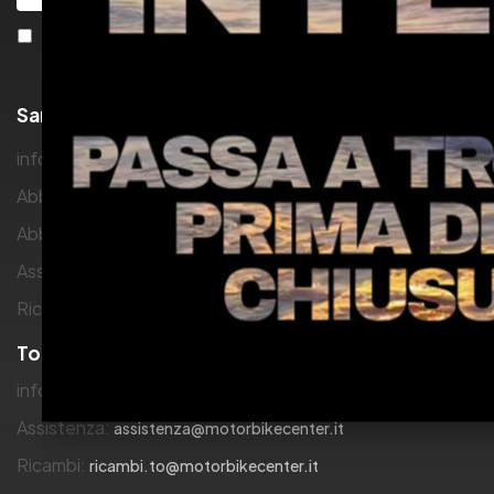
Accetto i termini e le condizioni della
Privacy
San Giorgio C.se
info:
info@motorbikecenter.it
Abbigliamento:
s.bossio@motorbikecenter.it
Abbigliamento:
k.scandolera@motorbikecenter.it
Assistenza:
assistenza.to@motorbikecenter.it
Ricambi:
ricambi@motorbikecenter.it
Torino
info:
info@motorbikecenter.it
Assistenza:
assistenza@motorbikecenter.it
Ricambi:
ricambi.to@motorbikecenter.it