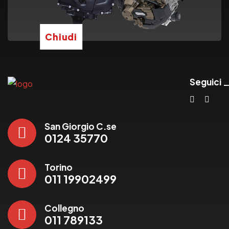
Chiudi
Seguici
San Giorgio C.se
0124 35770
Torino
011 19902499
Collegno
011 789133