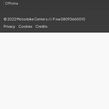
Officina
© 2022 Motorbike Center s.r.l. P.iva 08093660010
Privacy
Cookies
Credits